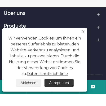
Über uns
Produkte
X
Wir verwenden Cookies, um Ihnen ein
Kontaktiere uns
besseres Surferlebnis zu bieten, den
Website-Verkehr zu analysieren und
FOLGEN SIE UNS
Inhalte zu personalisieren. Durch die
Nutzung dieser Website stimmen Sie
der Verwendung von Cookies
zu.
Datenschutzrichtlinie
Ablehnen
Akzeptieren
Copyright © 2025 Zhejiang Wanle Packaging Co., Ltd.




Rechte vorbehalten.
Links
Sitemap
RSS
XML
Datenschutzrichtlinie