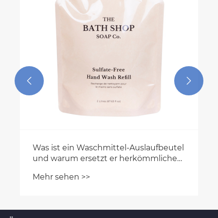
moderne Lebensmittelverpackungen
Mehr sehen >>
unverzichtbar?

