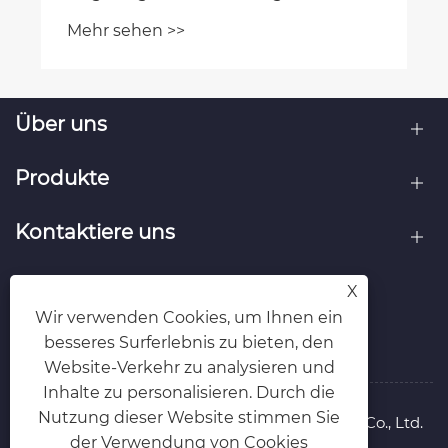
Über uns
Produkte
Kontaktiere uns
FOLGEN SIE UNS
X
Wir verwenden Cookies, um Ihnen ein
besseres Surferlebnis zu bieten, den
Website-Verkehr zu analysieren und
Inhalte zu personalisieren. Durch die
Nutzung dieser Website stimmen Sie
Copyright © 2025 Zhejiang Wanle Packaging Co., Ltd.
der Verwendung von Cookies
Rechte vorbehalten.