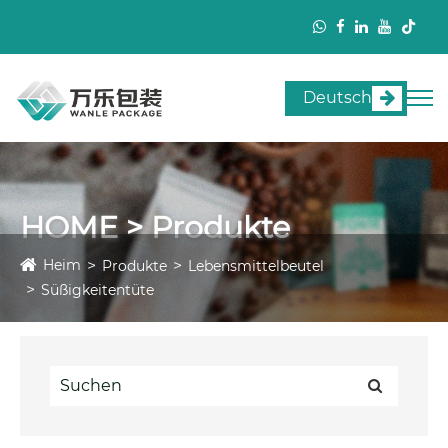
Deutsch
HOME > Produkte
Heim
Produkte
Lebensmittelbeutel
Süßigkeitentüte