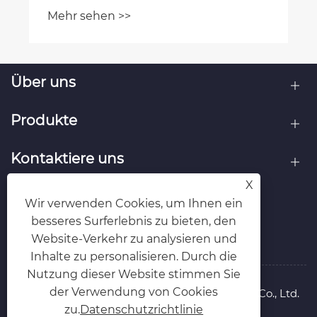
Verpackungswahl für moderne
Mehr sehen >>
Reismarken?
Über uns
Produkte
Kontaktiere uns
X
FOLGEN SIE UNS
Wir verwenden Cookies, um Ihnen ein
besseres Surferlebnis zu bieten, den
Website-Verkehr zu analysieren und
Inhalte zu personalisieren. Durch die
Nutzung dieser Website stimmen Sie
der Verwendung von Cookies
Copyright © 2025 Zhejiang Wanle Packaging Co., Ltd.
Rechte vorbehalten.
zu.
Datenschutzrichtlinie