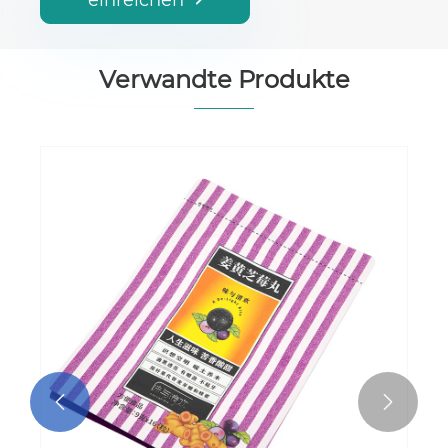
Verwandte Produkte
Fleisch
3-seitig versiegelter Wurstbeute
Mehr sehen >>

